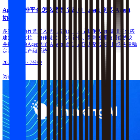
Agent编排平台怎么搭建？从单 Agent 到多 Agent
协作
多智能体协作常陷入混乱与瓶颈？本文拆解Agent编排平台搭
建的四大支柱：协作模式、共享记忆、异常处理与通信协议，
并提供从单Agent到多Agent的渐进式演进路线图，助你构建稳
定高效的生产级系统。
2026-07-30
· 7分钟
阅读