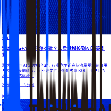
公司新闻
游戏Data+AI平台怎么建？从质量增长到AI决策引
擎
游戏出海与 AI 深度融合后，行业竞争正在从流量规模转向用
户质量与长期价值。企业需要同时优化买量 ROI、用户 LTV
和玩家情感体验。
2026-07-16
· 3 分钟
阅读